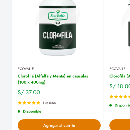
ECOVALLE
ECOVALLE
Clorofila (Alfalfa y Menta) en cápsulas
Clorofila (
(100 x 400mg)
Precio
S/ 18.0
de
Precio
S/ 37.00
venta
de
venta
1 reseña
Disponib
Disponible
Agregar al carrito