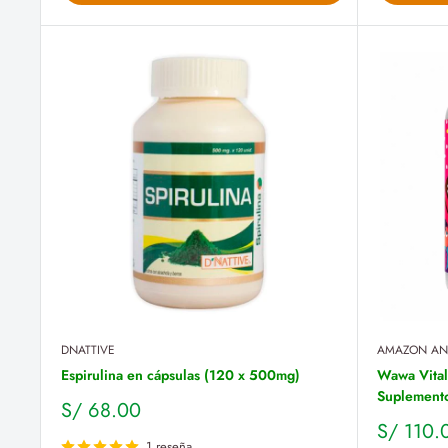
DNATTIVE
AMAZON AN
Espirulina en cápsulas (120 x 500mg)
Wawa Vitali
Suplemento
Precio
S/ 68.00
de
Precio
S/ 110.
1 reseña