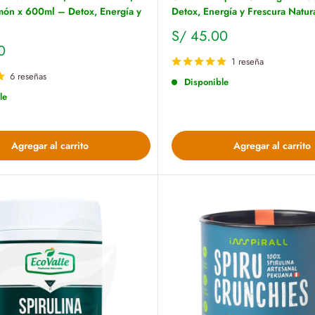
món x 600ml – Detox, Energía y
Detox, Energía y Frescura Natur
Precio
S/ 45.00
de
0
venta
1 reseña
6 reseñas
Disponible
le
Agregar al carrito
Agregar al carrito