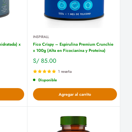
INSPIRALL
idratada) x
Fico Crispy – Espirulina Premium Crunchie
x 100g (Alta en Ficocianina y Proteína)
Precio
S/ 85.00
de
venta
1 reseña
Disponible
Agregar al carrito