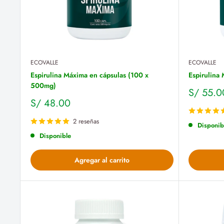
ECOVALLE
ECOVALLE
Espirulina Máxima en cápsulas (100 x
Espirulina
500mg)
Precio
S/ 55.0
de
Precio
S/ 48.00
venta
de
venta
2 reseñas
Disponib
Disponible
Agregar al carrito