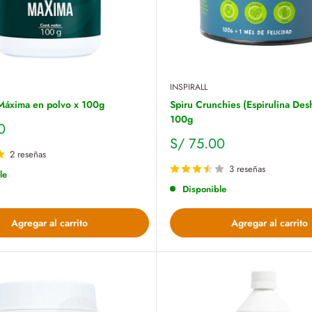
INSPIRALL
 Máxima en polvo x 100g
Spiru Crunchies (Espirulina Desh
100g
0
Precio
S/ 75.00
de
2 reseñas
venta
3 reseñas
le
Disponible
Agregar al carrito
Agregar al carrito