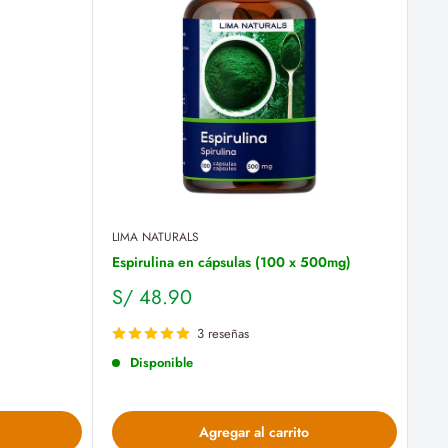
LIMA NATURALS
Espirulina en cápsulas (100 x 500mg)
Precio
S/ 48.90
de
venta
3 reseñas
Disponible
Agregar al carrito