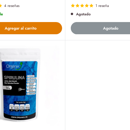
de
venta
4 reseñas
1 reseña
le
Agotado
Agregar al carrito
Agotado