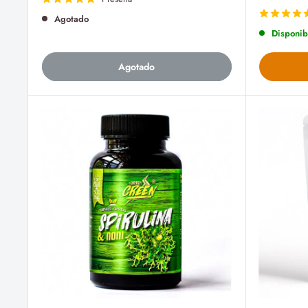
venta
de
venta
Agotado
Disponib
Agotado