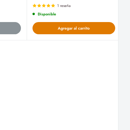
de
venta
1 reseña
Disponible
Agregar al carrito