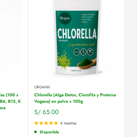
ORGANIX
as (100 x
Chlorella (Alga Detox, Clorofila y Proteína
 B6, B12, K
Vegana) en polvo x 100g
ana
Precio
S/ 65.00
de
venta
4 reseñas
Disponible