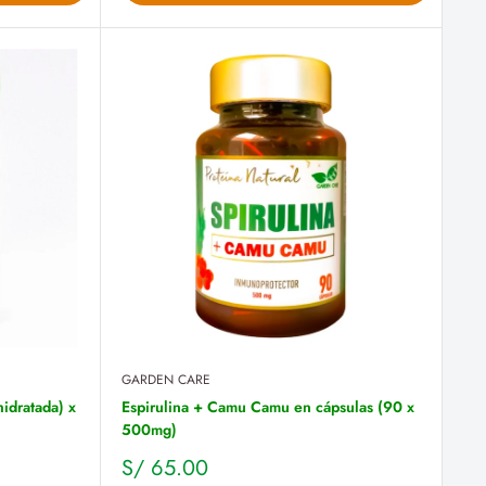
GARDEN CARE
idratada) x
Espirulina + Camu Camu en cápsulas (90 x
500mg)
Precio
S/ 65.00