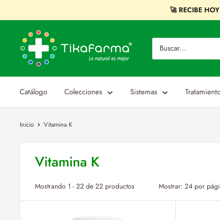
Ir
🚀 RECIBE HOY c
directamente
al
Tikafarma
contenido
Catálogo
Colecciones
Sistemas
Tratamient
Inicio
Vitamina K
Vitamina K
Mostrando 1 - 22 de 22 productos
Mostrar: 24 por pág