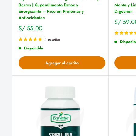
Berros | Superalimento Detox y
Menta y Li
Energizante – Rico en Proteínas y
Digestión
Antioxidantes
Precio
S/ 59.0
de
Precio
S/ 55.00
venta
de
venta
4 reseñas
Disponib
Disponible
Agregar al carrito