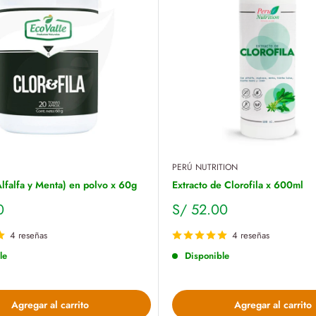
PERÚ NUTRITION
Alfalfa y Menta) en polvo x 60g
Extracto de Clorofila x 600ml
Precio
0
S/ 52.00
de
venta
4 reseñas
4 reseñas
le
Disponible
Agregar al carrito
Agregar al carrito