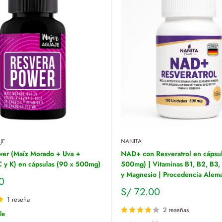
JE
NANITA
er (Maíz Morado + Uva +
NAD+ con Resveratrol en cápsul
C y K) en cápsulas (90 x 500mg)
500mg) | Vitaminas B1, B2, B3,
y Magnesio | Procedencia Alem
0
Precio
S/ 72.00
de
1 reseña
venta
2 reseñas
le