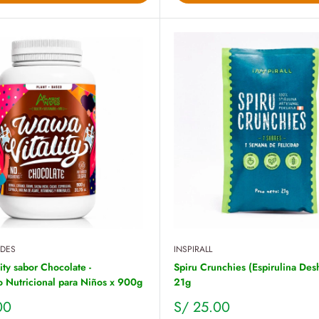
DES
INSPIRALL
ty sabor Chocolate -
Spiru Crunchies (Espirulina Desh
 Nutricional para Niños x 900g
21g
Precio
00
S/ 25.00