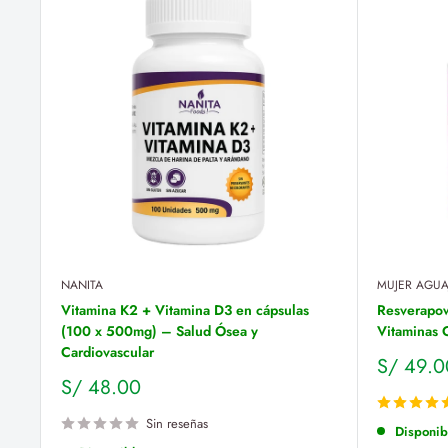
NANITA
MUJER AGUA
Vitamina K2 + Vitamina D3 en cápsulas
Resverapow
(100 x 500mg) – Salud Ósea y
Vitaminas 
Cardiovascular
Precio
S/ 49.0
de
Precio
S/ 48.00
venta
de
venta
Sin reseñas
Disponib