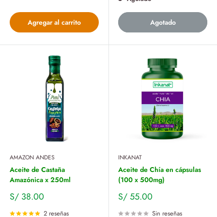
Agregar al carrito
Agotado
AMAZON ANDES
INKANAT
Aceite de Castaña
Aceite de Chía en cápsulas
Amazónica x 250ml
(100 x 500mg)
Precio
Precio
S/ 38.00
S/ 55.00
de
de
venta
venta
2 reseñas
Sin reseñas