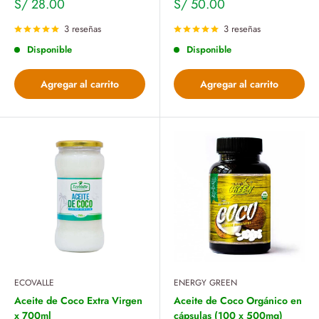
Precio
Precio
S/ 28.00
S/ 50.00
de
de
venta
venta
3 reseñas
3 reseñas
Disponible
Disponible
Agregar al carrito
Agregar al carrito
ECOVALLE
ENERGY GREEN
Aceite de Coco Extra Virgen
Aceite de Coco Orgánico en
x 700ml
cápsulas (100 x 500mg)