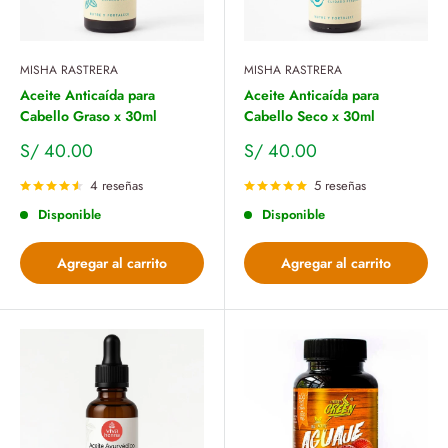
MISHA RASTRERA
MISHA RASTRERA
Aceite Anticaída para
Aceite Anticaída para
Cabello Graso x 30ml
Cabello Seco x 30ml
Precio
Precio
S/ 40.00
S/ 40.00
de
de
venta
venta
4 reseñas
5 reseñas
Disponible
Disponible
Agregar al carrito
Agregar al carrito