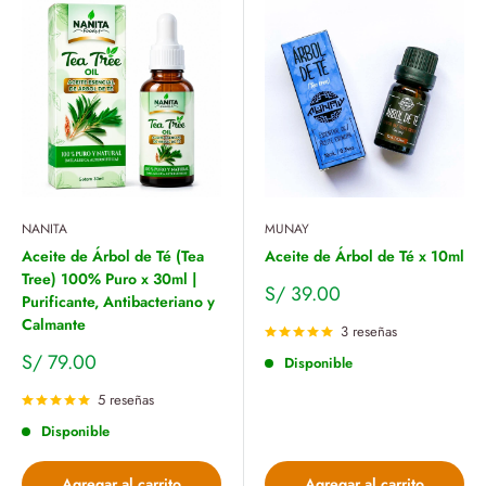
NANITA
MUNAY
Aceite de Árbol de Té (Tea
Aceite de Árbol de Té x 10ml
Tree) 100% Puro x 30ml |
Precio
S/ 39.00
Purificante, Antibacteriano y
de
Calmante
venta
3 reseñas
Precio
S/ 79.00
Disponible
de
venta
5 reseñas
Disponible
Agregar al carrito
Agregar al carrito