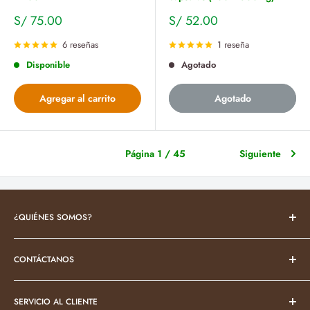
Precio
Precio
S/ 75.00
S/ 52.00
de
de
venta
venta
6 reseñas
1 reseña
Disponible
Agotado
Agregar al carrito
Agotado
Página 1 / 45
Siguiente
¿QUIÉNES SOMOS?
Somos la primera botica peruana especializada en productos
CONTÁCTANOS
naturales de belleza y salud, provenientes de diversas regiones
del Perú. Nuestra misión es ofrecer alternativas naturales que
💬
WhatsApp
sustituyan los productos farmacéuticos convencionales.
Creemos
SERVICIO AL CLIENTE