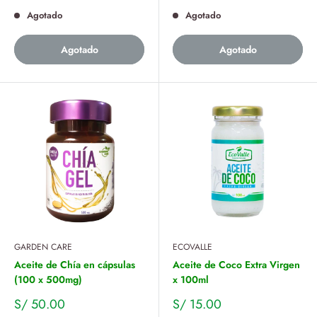
Agotado
Agotado
Agotado
Agotado
GARDEN CARE
ECOVALLE
Aceite de Chía en cápsulas
Aceite de Coco Extra Virgen
(100 x 500mg)
x 100ml
Precio
Precio
S/ 50.00
S/ 15.00
de
de