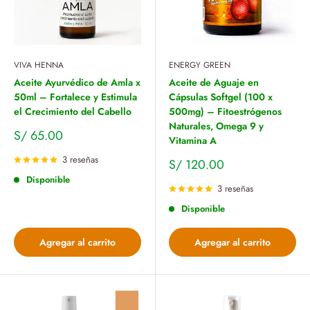
VIVA HENNA
ENERGY GREEN
Aceite Ayurvédico de Amla x
Aceite de Aguaje en
50ml – Fortalece y Estimula
Cápsulas Softgel (100 x
el Crecimiento del Cabello
500mg) – Fitoestrógenos
Naturales, Omega 9 y
Precio
S/ 65.00
Vitamina A
de
venta
3 reseñas
Precio
S/ 120.00
de
Disponible
venta
3 reseñas
Disponible
Agregar al carrito
Agregar al carrito