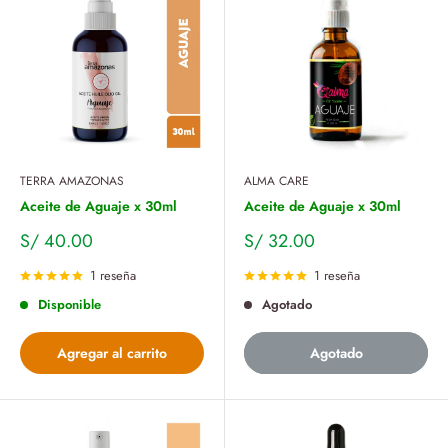
TERRA AMAZONAS
ALMA CARE
Aceite de Aguaje x 30ml
Aceite de Aguaje x 30ml
Precio
Precio
S/ 40.00
S/ 32.00
de
de
venta
venta
1 reseña
1 reseña
Disponible
Agotado
Agregar al carrito
Agotado