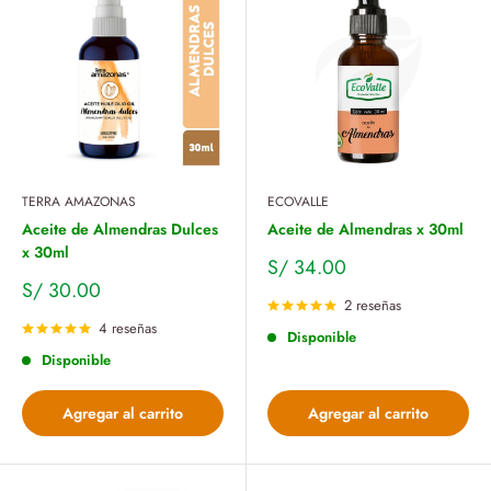
TERRA AMAZONAS
ECOVALLE
Aceite de Almendras Dulces
Aceite de Almendras x 30ml
x 30ml
Precio
S/ 34.00
de
Precio
S/ 30.00
venta
de
2 reseñas
venta
4 reseñas
Disponible
Disponible
Agregar al carrito
Agregar al carrito