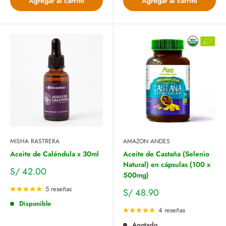
Agregar al carrito
Agregar al carrito
MISHA RASTRERA
AMAZON ANDES
Aceite de Caléndula x 30ml
Aceite de Castaña (Selenio
Natural) en cápsulas (100 x
Precio
S/ 42.00
500mg)
de
venta
5 reseñas
Precio
S/ 48.90
de
Disponible
venta
4 reseñas
Agotado