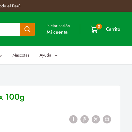
odo el Perú
Iniciar sesión
0
Carrito
Mi cuenta
Mascotas
Ayuda
 x 100g