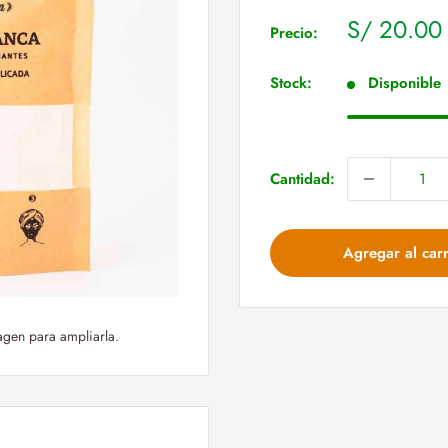
Precio
S/ 20.00
Precio:
de
venta
Stock:
Disponible
Cantidad:
Agregar al carr
agen para ampliarla.