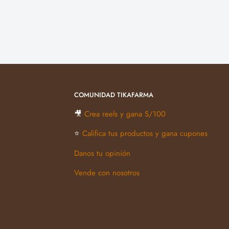
COMUNIDAD TIKAFARMA
🎥
Crea reels y gana S/100
⭐
Califica tus productos y gana cupones
Danos tu opinión
Vende con nosotros