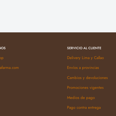
NOS
SERVICIO AL CLIENTE
pp
Delivery Lima y Callao
kafarma.com
Envíos a provincias
Cambios y devoluciones
Promociones vigentes
Medios de pago
Pago contra entrega