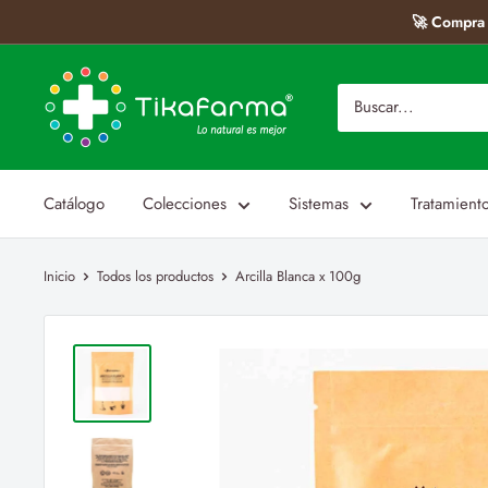
Ir
🚀 Compra 
directamente
al
Tikafarma
contenido
Catálogo
Colecciones
Sistemas
Tratamient
Inicio
Todos los productos
Arcilla Blanca x 100g