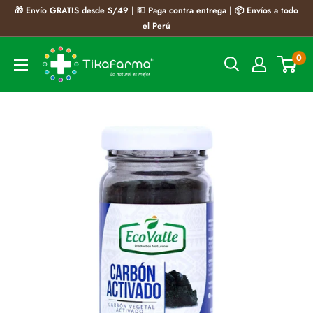
Ir
🎁 Envío GRATIS desde S/49 | 💵 Paga contra entrega | 📦 Envíos a todo
directamente
el Perú
al
Tikafarma
0
contenido