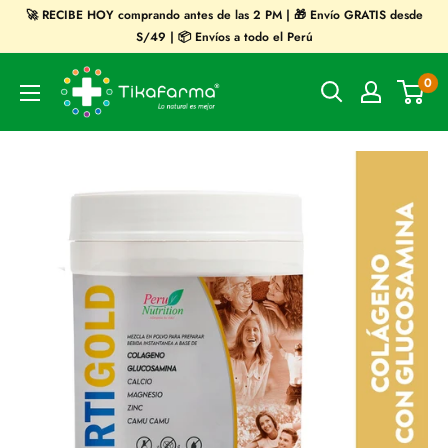
Ir
🚀 RECIBE HOY comprando antes de las 2 PM | 🎁 Envío GRATIS desde
directamente
S/49 | 📦 Envíos a todo el Perú
al
Tikafarma
0
contenido