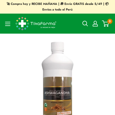
Ir
🚀 Compra hoy y RECIBE MAÑANA | 🎁 Envío GRATIS desde S/49 | 📦
directamente
Envíos a todo el Perú
al
Tikafarma
0
contenido