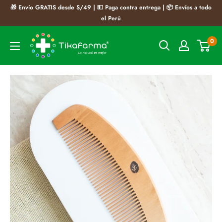
Ir
🎁 Envío GRATIS desde S/49 | 💵 Paga contra entrega | 📦 Envíos a todo
directamente
el Perú
al
Tikafarma
0
contenido