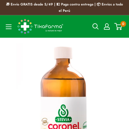
Ir
🎁 Envío GRATIS desde S/49 | 💵 Paga contra entrega | 📦 Envíos a todo
directamente
el Perú
al
Tikafarma
0
contenido