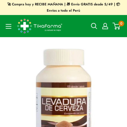
Ir
🚀 Compra hoy y RECIBE MAÑANA | 🎁 Envío GRATIS desde S/49 | 📦
directamente
Envíos a todo el Perú
al
Tikafarma
0
contenido